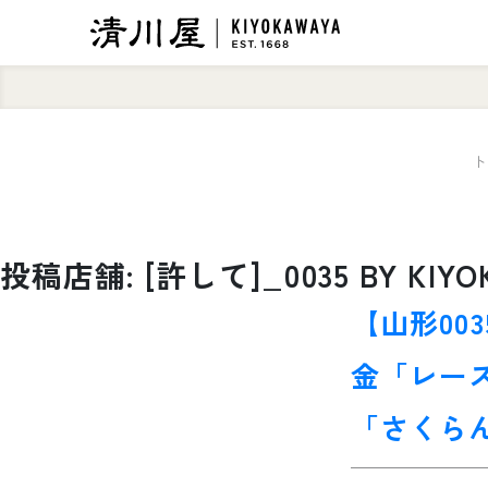
ト
投稿店舗:
[許して]_0035 BY KIY
【山形00
金「レー
「さくら