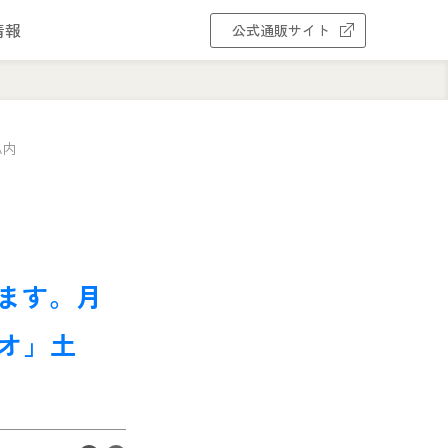
情報
公式通販サイト
A内
ります。月
オ」土