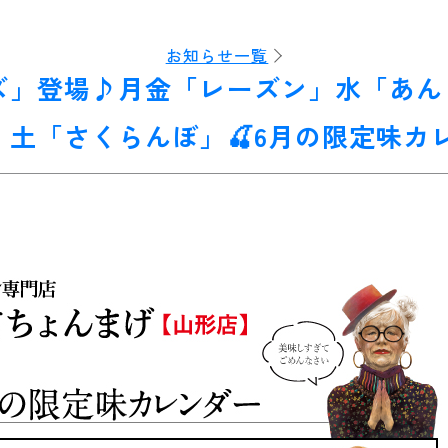
お知らせ一覧
ズ」登場♪月金「レーズン」水「あん
」土「さくらんぼ」🍒6月の限定味カ