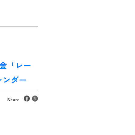
月金「レー
レンダー
Share