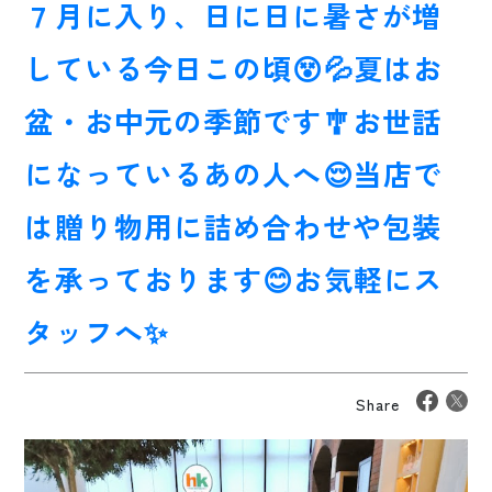
７月に入り、日に日に暑さが増
している今日この頃😵💦夏はお
盆・お中元の季節です🎐お世話
になっているあの人へ😌当店で
は贈り物用に詰め合わせや包装
を承っております😊お気軽にス
タッフへ✨
Share