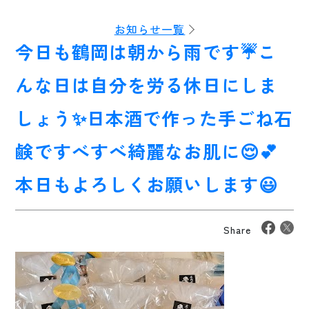
お知らせ一覧
今日も鶴岡は朝から雨です☔こ
んな日は自分を労る休日にしま
しょう✨日本酒で作った手ごね石
鹸ですべすべ綺麗なお肌に😌💕
本日もよろしくお願いします😃
Share