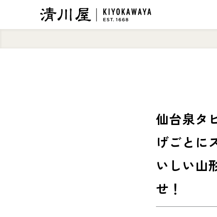
仙台泉タピ
げごとに
いしい山
せ！