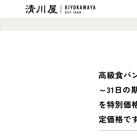
高級食パン
～31日
を特別価格
定価格です