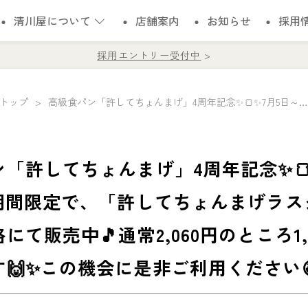
清川屋について
店舗案内
お知らせ
採用
採用エントリー受付中
トップ
高級食パン「許してちょんまげ」4周年記念✨🍞✨7月5日～31日の期間限定で、「許してちょんまげラスク4袋入」を特別価格にて販売中🎵通常2,060円のところ1,600円の限定価格です🙌✨この機会に是非ご利用ください😆
「許してちょんまげ」4周年記念✨🍞
の期間限定で、「許してちょんまげラス
にて販売中🎵通常2,060円のところ1,
🙌✨この機会に是非ご利用ください