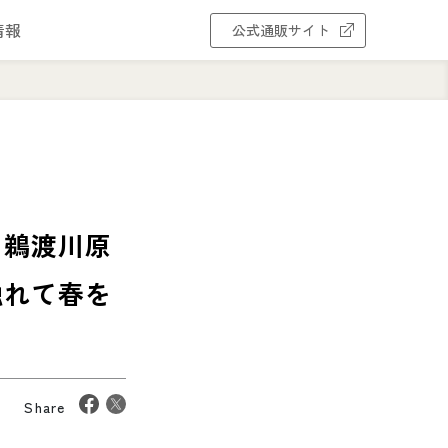
情報
公式通販サイト
と鵜渡川原
触れて春を
Share