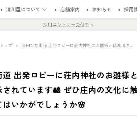
清川屋について
店舗案内
お知らせ
採用
採用エントリー受付中
トップ
酒田ひな街道 出発ロビーに荘内神社のお雛様と鵜渡川原人形が展示されています🎎 ぜひ庄内の文化に触れて春を感じてみてはいかがでしょうか🌸
街道 出発ロビーに荘内神社のお雛様
示されています🎎 ぜひ庄内の文化に
てはいかがでしょうか🌸