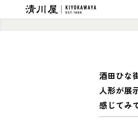
酒田ひな
人形が展
感じてみ