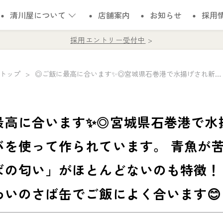
清川屋について
店舗案内
お知らせ
採用
採用エントリー受付中
トップ
◎ご飯に最高に合います✨◎宮城県石巻港で水揚げされ新鮮なサバを使って作られています。 青魚が苦手な方が嫌う「さばの匂い」がほとんどないのも特徴！ さっぱりとした味わいのさば缶でご飯によく合います😊
最高に合います✨◎宮城県石巻港で水
バを使って作られています。 青魚が
ばの匂い」がほとんどないのも特徴！
わいのさば缶でご飯によく合います😊