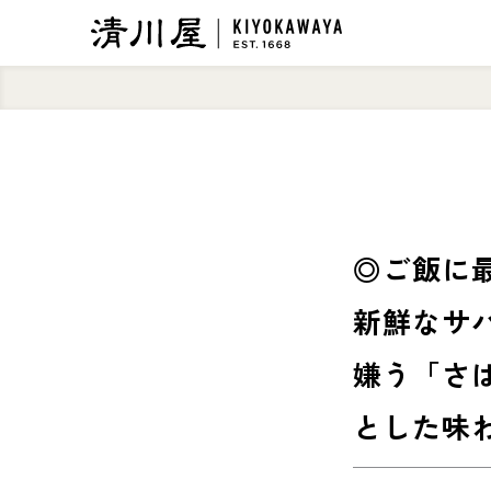
◎ご飯に
新鮮なサ
嫌う「さ
とした味