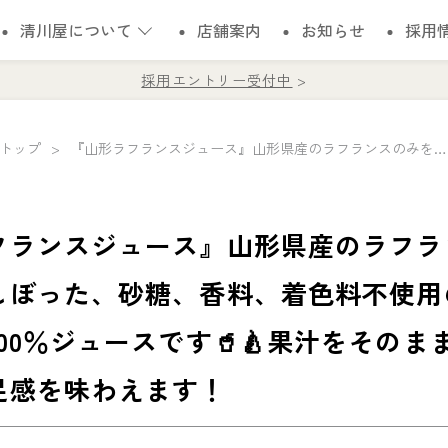
清川屋について
店舗案内
お知らせ
採用
採用エントリー受付中
トップ
『山形ラフランスジュース』山形県産のラフランスのみを贅沢にしぼった、砂糖、香料、着色料不使用のストレート果汁100％ジュースです🥤🍐果汁をそのままかじったような満足感を味わえます！
フランスジュース』山形県産のラフラ
しぼった、砂糖、香料、着色料不使用
00％ジュースです🥤🍐果汁をそのま
足感を味わえます！