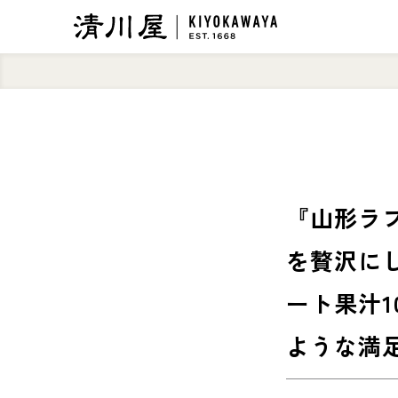
『山形ラ
を贅沢に
ート果汁1
ような満